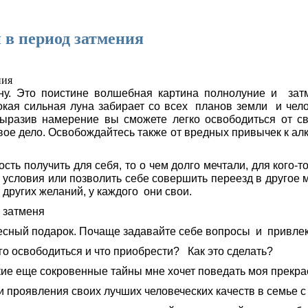
 в период затмения
у. Это поистине волшебная картина полнолуние и затм
окая сильная луна забирает со всех планов земли и чел
выразив намерение вы сможете легко освободиться от св
ое дело. Освобождайтесь также от вредных привычек к алк
ть получить для себя, то о чем долго мечтали, для кого-то
условия или позволить себе совершить переезд в другое 
других желаний, у каждого они свои.
бесный подарок. Почаще задавайте себе вопросы и привле
го освободиться и что приобрести? Как это сделать?
какие еще сокровенные тайны мне хочет поведать моя прекр
 проявления своих лучших человеческих качеств в семье с б