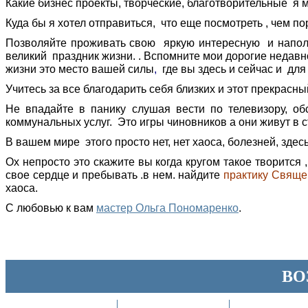
Какие бизнес проекты, творческие, благотворительные я 
Куда бы я хотел отправиться, что еще посмотреть , чем п
Позволяйте проживать свою яркую интересную и наполн
великий праздник жизни. . Вспомните мои дорогие недав
жизни это место вашей силы
,
где вы здесь и сейчас и дл
Учитесь за все благодарить себя близких и этот прекрасн
Не впадайте в панику слушая вести по телевизору, 
коммунальных услуг. Это игры чиновников а они живут 
В вашем мире этого просто нет, нет хаоса, болезней, зде
Ох непросто это скажите вы когда кругом такое творится
свое сердце и пребывать .в нем. найдите
практику
Свяще
хаоса.
С любовью к вам
мастер Ольга Пономаренко
.
ВО