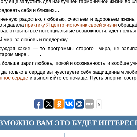
могу еще запустить для наилучшей гармоничной жизни во бл
орадовать себя и близких….
енную радостью, любовью, счастьем и здоровьем жизнь, 
но я давала
практику Я центр -источник своей жизни
обращай
я вас открыты все потенциальные возможности. идет полная
ый мир за любовь и поддержку .
обсуждая какие — то программы старого мира, не зали
в старом мире . .
сь больше царит любовь, покой и осознанность и вообще уч
 , да только в сердце вы чувствуете себя защищенным лю
нное сердце
и выполняйте ее почаще. Пусть энергия сост
5
ЗМОЖНО ВАМ ЭТО БУДЕТ ИНТЕРЕС