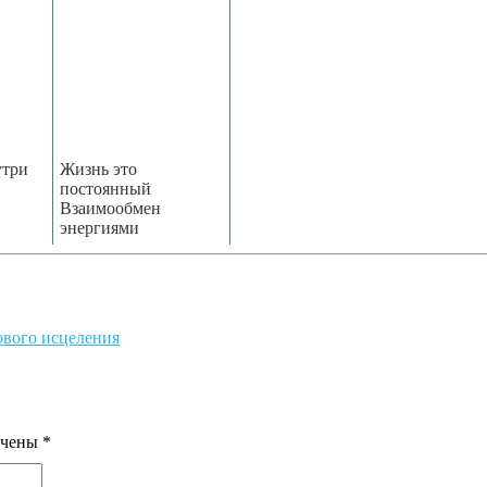
утри
Жизнь это
постоянный
Взаимообмен
энергиями
тового исцеления
ечены
*