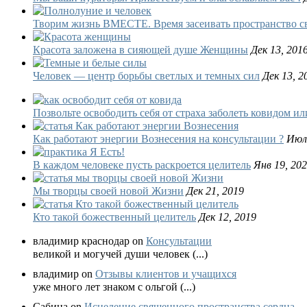
Творим жизнь ВМЕСТЕ. Время засеивать пространство с
Красота заложена в сияющей душе Женщины
Дек 13, 201
Человек — центр борьбы светлых и темных сил
Дек 13, 2
Позвольте освободить себя от страха заболеть ковидом ил
Как работают энергии Вознесения на консультации ?
Июл 
В каждом человеке пусть раскроется целитель
Янв 19, 20
Мы творцы своей новой Жизни
Дек 21, 2019
Кто такой божественный целитель
Дек 12, 2019
владимир краснодар on
Консультации
великой и могучей души человек (...)
владимир on
Отзывы клиентов и учащихся
уже много лет знаком с ольгой (...)
Сабина on
Исцеление священного пространства сердца